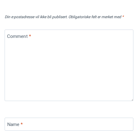
Legg igjen en kommentar
Din e-postadresse vil ikke bli publisert.
Obligatoriske felt er merket med
*
Comment
*
Name
*