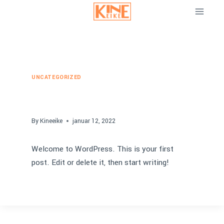
Skip
to
content
UNCATEGORIZED
Hello world!
By
Kineeike
januar 12, 2022
Welcome to WordPress. This is your first
post. Edit or delete it, then start writing!